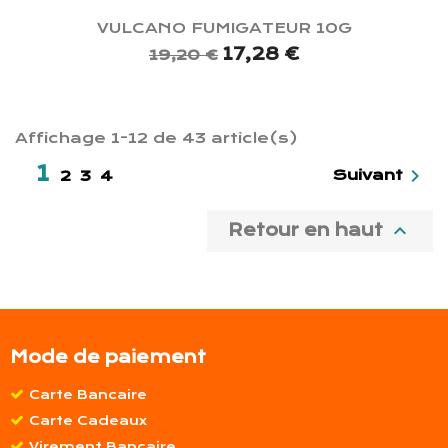
VULCANO FUMIGATEUR 10G
17,28 €
19,20 €
Affichage 1-12 de 43 article(s)
1

Suivant
2
3
4

Retour en haut
Mode de paiement
Carte Bancaire
Carte Cadeaux
Virement Bancaire