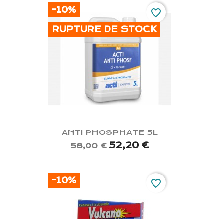
-10%
favorite_border
RUPTURE DE STOCK
ANTI PHOSPHATE 5L
52,20 €
58,00 €
-10%
favorite_border