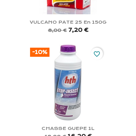
VULCANO PATE 25 En 150G
7,20 €
8,00 €
-10%
favorite_border
CHASSE GUEPE 1L