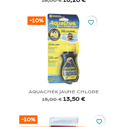
16,20 €
18,00 €
-10%
favorite_border
AQUACHEK JAUNE CHLORE
13,50 €
15,00 €
-10%
favorite_border