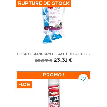
RUPTURE DE STOCK
SPA CLARIFIANT EAU TROUBLE...
23,31 €
25,90 €
PROMO !
favorite_border
-10%