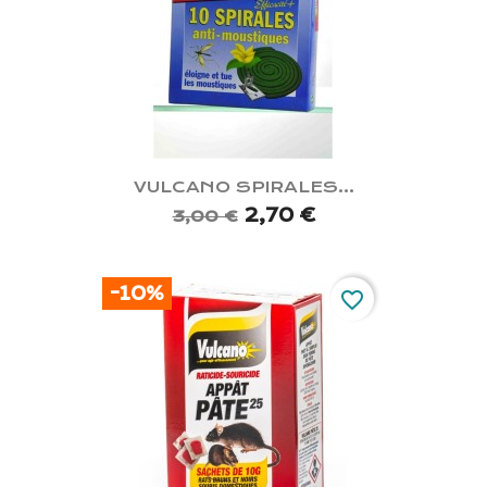
VULCANO SPIRALES...
2,70 €
3,00 €
-10%
favorite_border