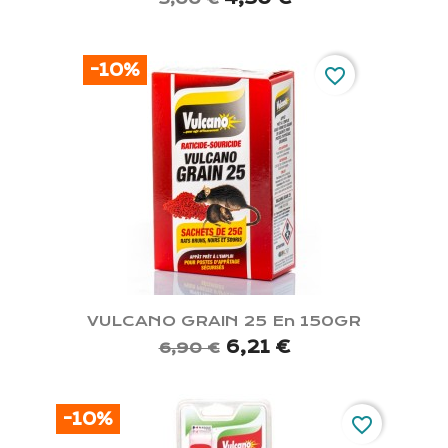
-10%
favorite_border
VULCANO GRAIN 25 En 150GR
6,21 €
6,90 €
-10%
favorite_border