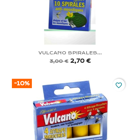
VULCANO SPIRALES...
2,70 €
3,00 €
-10%
favorite_border