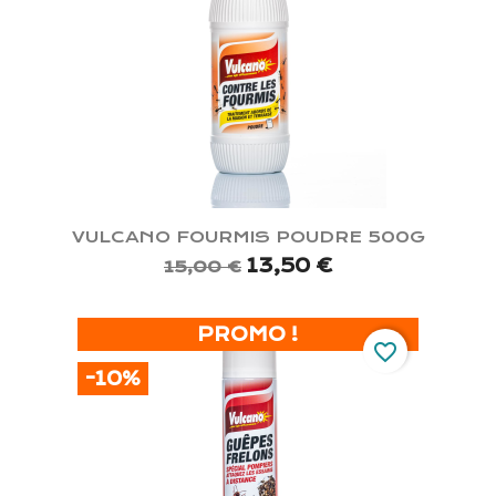
VULCANO FOURMIS POUDRE 500G
13,50 €
15,00 €
PROMO !
favorite_border
-10%