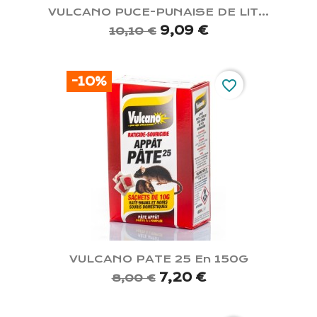
VULCANO PUCE-PUNAISE DE LIT...
9,09 €
10,10 €
-10%
favorite_border
VULCANO PATE 25 En 150G
7,20 €
8,00 €