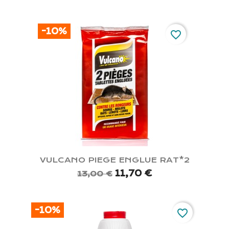
-10%
favorite_border
VULCANO PIEGE ENGLUE RAT*2
11,70 €
13,00 €
-10%
favorite_border