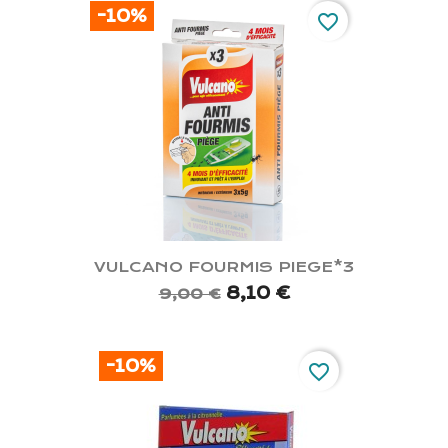
-10%
favorite_border
VULCANO FOURMIS PIEGE*3
8,10 €
9,00 €
-10%
favorite_border