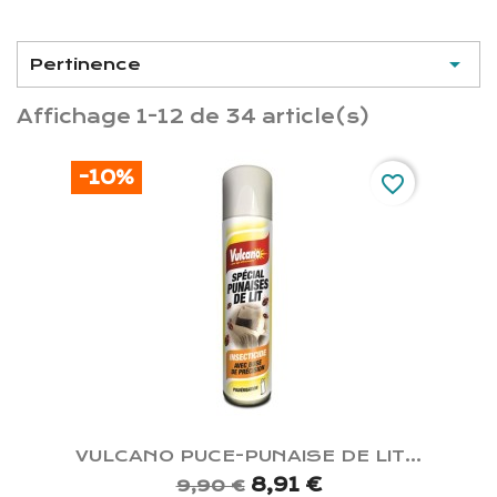

Pertinence
Affichage 1-12 de 34 article(s)
-10%
favorite_border
VULCANO PUCE-PUNAISE DE LIT...
8,91 €
9,90 €