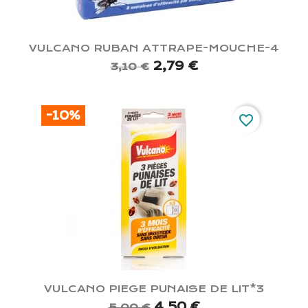
VULCANO RUBAN ATTRAPE-MOUCHE-4
2,79 €
3,10 €
-10%
favorite_border
VULCANO PIEGE PUNAISE DE LIT*3
4,50 €
5,00 €