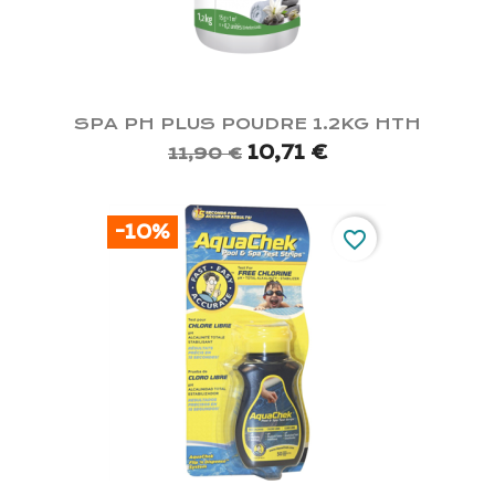
SPA PH PLUS POUDRE 1.2KG HTH
10,71 €
11,90 €
-10%
favorite_border