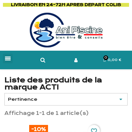
LIVRAISON EN 24-72H APRES DEPART COLIS
0,00 €
Liste des produits de la
marque ACTI

Pertinence
Affichage 1-1 de 1 article(s)
-10%
favorite_border